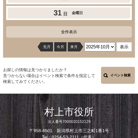
31
金曜日
日
全件表示
先月
今月
来月
お探しの情報は見つかりましたか？
見つからない場合はイベント検索で条件を指定して
イベント検索
検索してみてください。
村上市役所
法人番号7000020152129
〒958-8501 新潟県村上市三之町1番1号
Tel：0254-53-2111（代表）