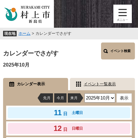
ペ
メ
ー
ニ
ジ
ュ
の
ー
先
を
ホーム
>
カレンダーでさがす
現在地
頭
飛
で
ば
本
す
し
イベント検索
文
カレンダーでさがす
。
て
本
2025年10月
文
へ
カレンダー表示
イベント一覧表示
先月
今月
来月
11
土曜日
日
12
日曜日
日