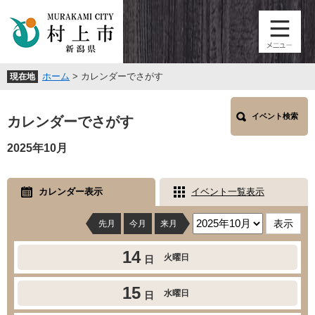
ペ
メ
ー
ニ
ジ
ュ
の
ー
先
を
ホーム
>
カレンダーでさがす
現在地
頭
飛
で
ば
本
す
し
イベント検索
文
カレンダーでさがす
。
て
本
2025年10月
文
へ
カレンダー表示
イベント一覧表示
先月
今月
来月
14
火曜日
日
15
水曜日
日