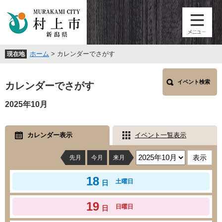
ペ
メ
ー
ニ
ジ
ュ
の
ー
先
を
ホーム
>
カレンダーでさがす
現在地
頭
飛
で
ば
本
す
し
イベント検索
文
カレンダーでさがす
。
て
本
2025年10月
文
へ
カレンダー表示
イベント一覧表示
先月
今月
来月
18
土曜日
日
19
日曜日
日