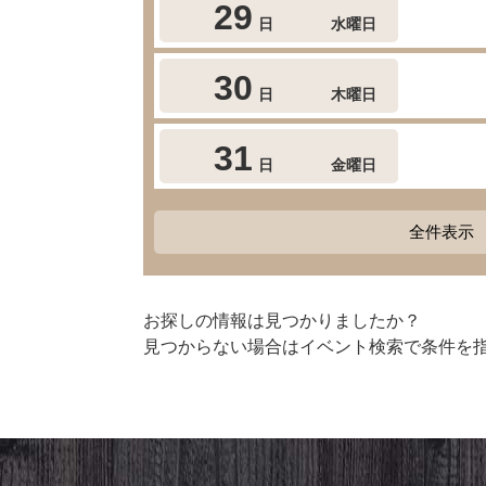
29
日
水曜日
30
日
木曜日
31
日
金曜日
全件表示
お探しの情報は見つかりましたか？
見つからない場合はイベント検索で条件を