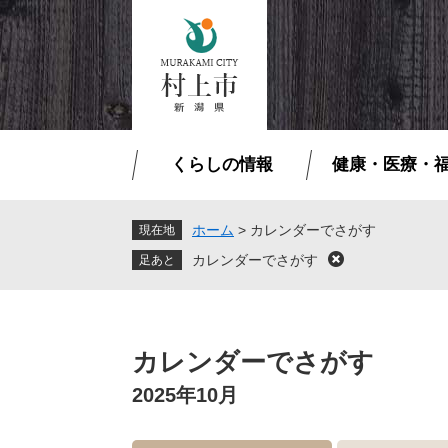
ペ
メ
ー
ニ
ジ
ュ
の
ー
先
を
頭
飛
で
ば
くらしの情報
健康・医療・
す
し
。
て
本
ホーム
>
カレンダーでさがす
現在地
文
カレンダーでさがす
閉
へ
じ
る
本
文
カレンダーでさがす
2025年10月