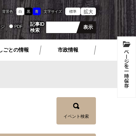
拡大
背景色
白
黒
青
文字サイズ
標準
記事ID
ージ
PDF
検索
しごとの情報
市政情報
イベント検索