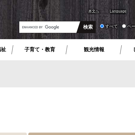
本文へ
Language
G
すべて
ペ
o
o
g
福祉
子育て・教育
観光情報
l
e
カ
ス
タ
ム
検
索