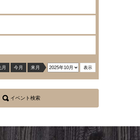
先月
今月
来月
イベント検索