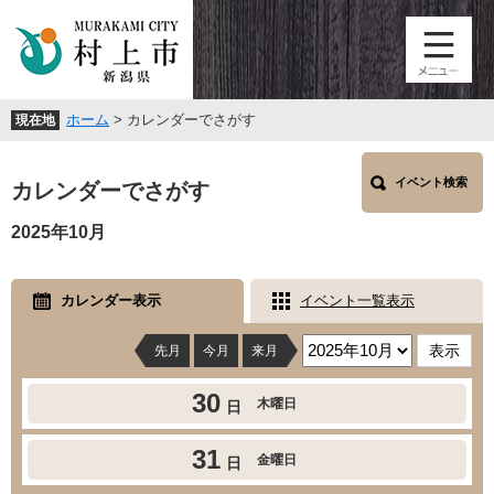
ペ
メ
ー
ニ
ジ
ュ
の
ー
先
を
ホーム
>
カレンダーでさがす
現在地
頭
飛
で
ば
本
す
し
イベント検索
文
カレンダーでさがす
。
て
本
2025年10月
文
へ
カレンダー表示
イベント一覧表示
先月
今月
来月
30
木曜日
日
31
金曜日
日