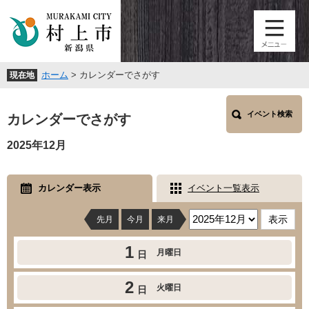
ペ
メ
ー
ニ
ジ
ュ
の
ー
先
を
ホーム
>
カレンダーでさがす
現在地
頭
飛
で
ば
本
す
し
イベント検索
文
カレンダーでさがす
。
て
本
2025年12月
文
へ
カレンダー表示
イベント一覧表示
先月
今月
来月
1
月曜日
日
2
火曜日
日