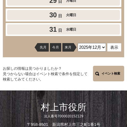
29
月曜日
日
30
火曜日
日
31
水曜日
日
先月
今月
来月
お探しの情報は見つかりましたか？
見つからない場合はイベント検索で条件を指定して
イベント検索
検索してみてください。
村上市役所
法人番号7000020152129
〒958-8501 新潟県村上市三之町1番1号