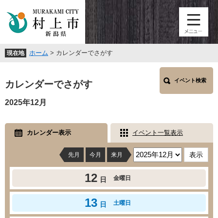
ペ
メ
ー
ニ
ジ
ュ
の
ー
先
を
ホーム
>
カレンダーでさがす
現在地
頭
飛
で
ば
本
す
し
イベント検索
文
カレンダーでさがす
。
て
本
2025年12月
文
へ
カレンダー表示
イベント一覧表示
先月
今月
来月
12
金曜日
日
13
土曜日
日