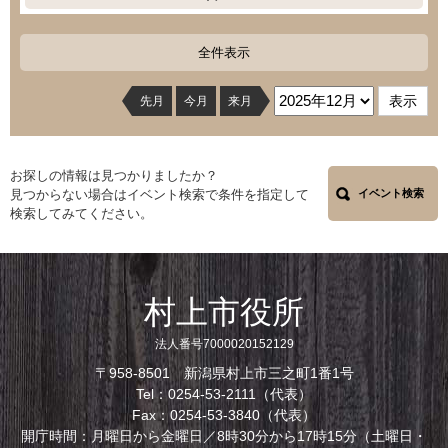
全件表示
先月
今月
来月
お探しの情報は見つかりましたか？
見つからない場合はイベント検索で条件を指定して
イベント検索
検索してみてください。
村上市役所
法人番号7000020152129
〒958-8501 新潟県村上市三之町1番1号
Tel：0254-53-2111（代表）
Fax：0254-53-3840（代表）
開庁時間：月曜日から金曜日／8時30分から17時15分（土曜日・