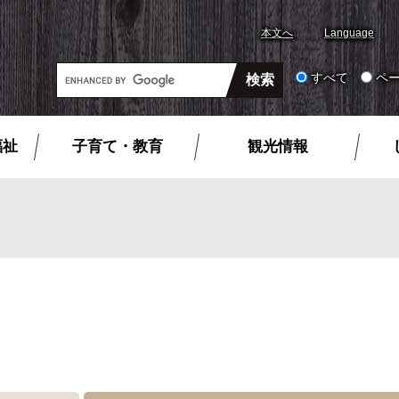
本文へ
Language
G
すべて
ペ
o
o
g
福祉
子育て・教育
観光情報
l
e
カ
ス
タ
ム
検
索