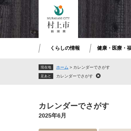
ペ
メ
ー
ニ
ジ
ュ
の
ー
先
を
頭
飛
で
ば
くらしの情報
健康・医療・
す
し
。
て
本
ホーム
>
カレンダーでさがす
現在地
文
カレンダーでさがす
閉
へ
じ
る
本
文
カレンダーでさがす
2025年6月