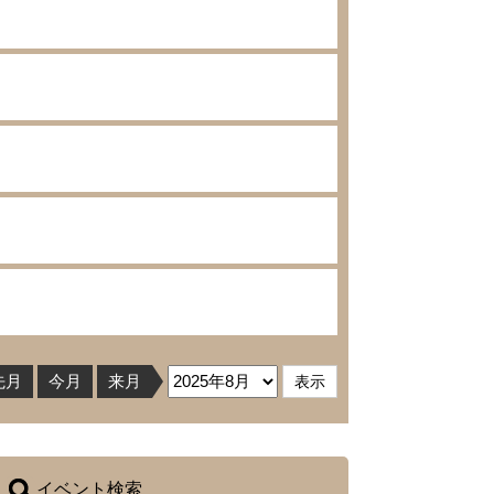
先月
今月
来月
イベント検索