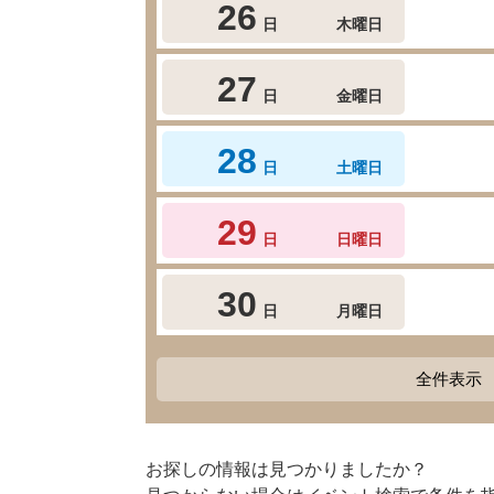
26
日
木曜日
27
日
金曜日
28
日
土曜日
29
日
日曜日
30
日
月曜日
全件表示
お探しの情報は見つかりましたか？