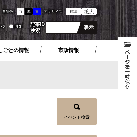
拡大
背景色
白
黒
青
文字サイズ
標準
記事ID
ージ
PDF
検索
しごとの情報
市政情報
イベント検索