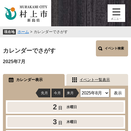
ペ
メ
ー
ニ
ジ
ュ
の
ー
先
を
ホーム
>
カレンダーでさがす
現在地
頭
飛
で
ば
本
す
し
イベント検索
文
カレンダーでさがす
。
て
本
2025年7月
文
へ
カレンダー表示
イベント一覧表示
先月
今月
来月
2
水曜日
日
3
木曜日
日