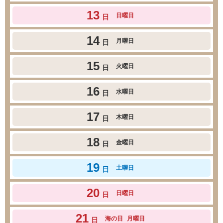
13
日曜日
日
14
月曜日
日
15
火曜日
日
16
水曜日
日
17
木曜日
日
18
金曜日
日
19
土曜日
日
20
日曜日
日
21
海の日
月曜日
日