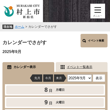
ペ
メ
ー
ニ
ジ
ュ
の
ー
先
を
ホーム
>
カレンダーでさがす
現在地
頭
飛
で
ば
本
す
し
イベント検索
文
カレンダーでさがす
。
て
本
2025年9月
文
へ
カレンダー表示
イベント一覧表示
先月
今月
来月
8
月曜日
日
9
火曜日
日