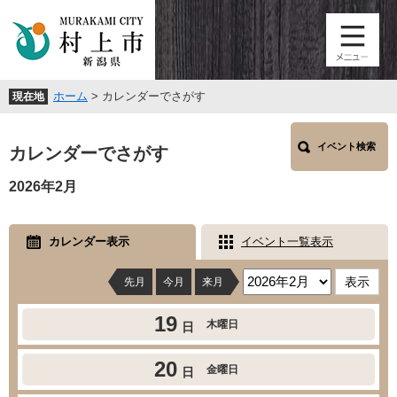
ペ
メ
ー
ニ
ジ
ュ
の
ー
先
を
ホーム
>
カレンダーでさがす
現在地
頭
飛
で
ば
本
す
し
イベント検索
文
カレンダーでさがす
。
て
本
2026年2月
文
へ
カレンダー表示
イベント一覧表示
先月
今月
来月
19
木曜日
日
20
金曜日
日