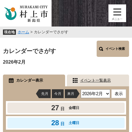
ペ
メ
ー
ニ
ジ
ュ
の
ー
先
を
ホーム
>
カレンダーでさがす
現在地
頭
飛
で
ば
本
す
し
イベント検索
文
カレンダーでさがす
。
て
本
2026年2月
文
へ
カレンダー表示
イベント一覧表示
先月
今月
来月
27
金曜日
日
28
土曜日
日