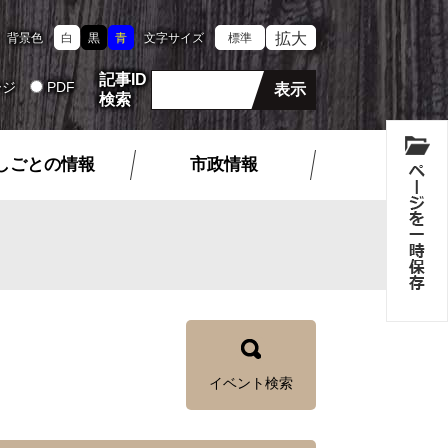
拡大
背景色
白
黒
青
文字サイズ
標準
記事ID
ージ
PDF
検索
しごとの情報
市政情報
イベント検索