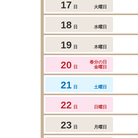
17
日
火曜日
18
日
水曜日
19
日
木曜日
20
春分の日
日
金曜日
21
日
土曜日
22
日
日曜日
23
日
月曜日