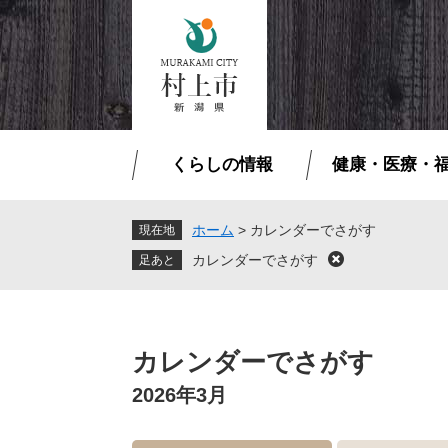
ペ
メ
ー
ニ
ジ
ュ
の
ー
先
を
頭
飛
で
ば
くらしの情報
健康・医療・
す
し
。
て
本
ホーム
>
カレンダーでさがす
現在地
文
カレンダーでさがす
閉
へ
じ
る
本
文
カレンダーでさがす
2026年3月