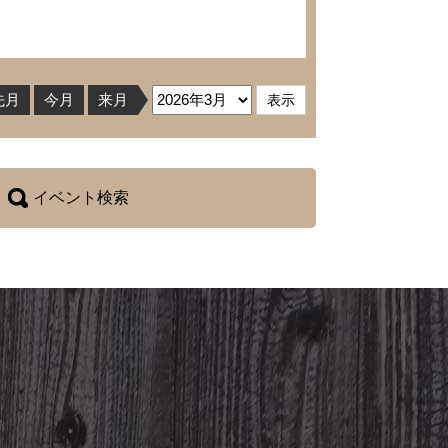
先月
今月
来月
イベント検索