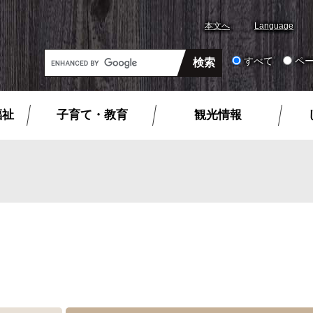
本文へ
Language
G
すべて
ペ
o
o
g
福祉
子育て・教育
観光情報
l
e
カ
ス
タ
ム
検
索