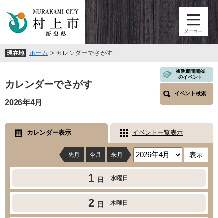
ペ
メ
ー
ニ
ジ
ュ
の
ー
先
を
ホーム
>
カレンダーでさがす
現在地
頭
飛
で
ば
本
複数期間開催
す
し
のイベント
文
カレンダーでさがす
。
て
イベント検索
本
2026年4月
文
へ
カレンダー表示
イベント一覧表示
先月
今月
来月
1
水曜日
日
2
木曜日
日