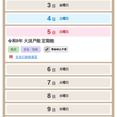
3
金曜日
日
4
土曜日
日
5
日曜日
日
令和8年 大須戸能 定期能
観光
文化・芸術
文化行政推進室
6
月曜日
日
7
火曜日
日
8
水曜日
日
9
木曜日
日