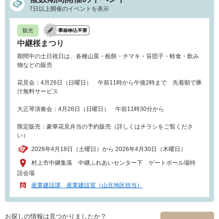
7日以上開催のイベントを表示
観光
中継桜まつり
期間中の土日祝日は、各種山菜・栃餅・チマキ・笹団子・軽食・飲み
物などの販売
花見会：4月26日（日曜日） 午前11時から午後2時まで 先着順で豚
汁無料サービス
大正琴演奏会：4月26日（日曜日） 午前11時30分から
限定販売：豪華花見弁当の予約販売（詳しくはチラシをご覧くださ
い）
2026年4月18日（土曜日）から 2026年4月30日（木曜日）
村上市中継集落 中継ふれあいセンター下 ゲートボール場特
設会場
産業建設課 産業建設室（山北地区担当）
お探しの情報は見つかりましたか？