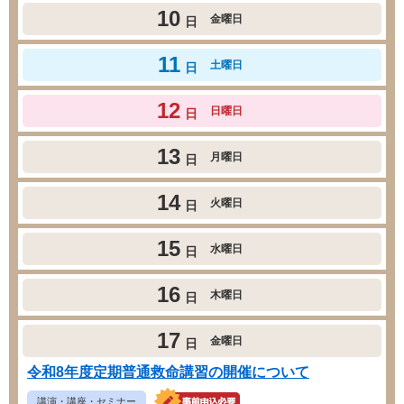
10
金曜日
日
11
土曜日
日
12
日曜日
日
13
月曜日
日
14
火曜日
日
15
水曜日
日
16
木曜日
日
17
金曜日
日
令和8年度定期普通救命講習の開催について
講演・講座・セミナー