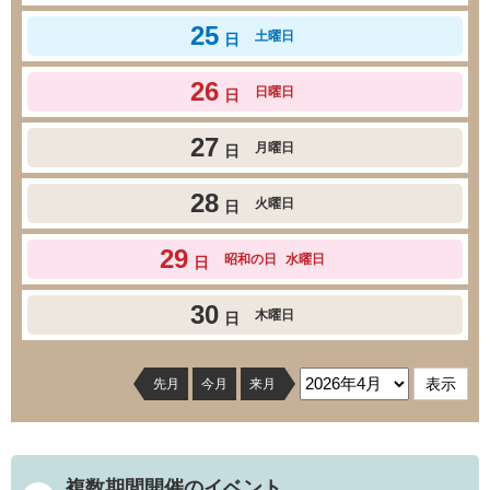
25
土曜日
日
26
日曜日
日
27
月曜日
日
28
火曜日
日
29
昭和の日
水曜日
日
30
木曜日
日
先月
今月
来月
複数期間開催のイベント