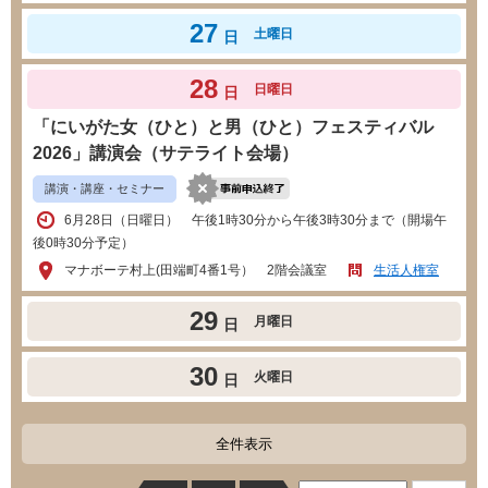
27
土曜日
日
28
日曜日
日
「にいがた女（ひと）と男（ひと）フェスティバル
2026」講演会（サテライト会場）
講演・講座・セミナー
6月28日（日曜日） 午後1時30分から午後3時30分まで（開場午
後0時30分予定）
マナボーテ村上(田端町4番1号） 2階会議室
生活人権室
29
月曜日
日
30
火曜日
日
全件表示