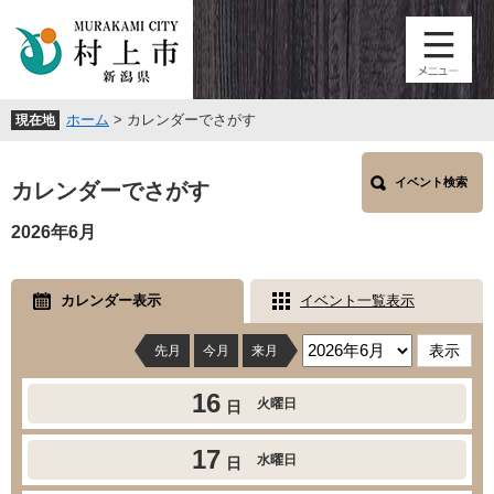
ペ
メ
ー
ニ
ジ
ュ
の
ー
先
を
ホーム
>
カレンダーでさがす
現在地
頭
飛
で
ば
本
す
し
イベント検索
文
カレンダーでさがす
。
て
本
2026年6月
文
へ
カレンダー表示
イベント一覧表示
先月
今月
来月
16
火曜日
日
17
水曜日
日