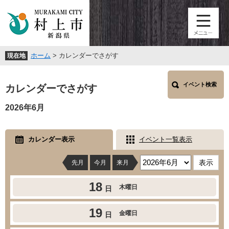
ペ
メ
ー
ニ
ジ
ュ
の
ー
先
を
ホーム
>
カレンダーでさがす
現在地
頭
飛
で
ば
本
す
し
イベント検索
文
カレンダーでさがす
。
て
本
2026年6月
文
へ
カレンダー表示
イベント一覧表示
先月
今月
来月
18
木曜日
日
19
金曜日
日