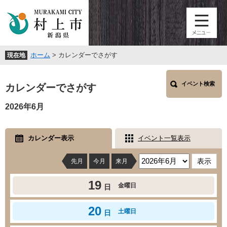
ペ
メ
ー
ニ
ジ
ュ
の
ー
先
を
ホーム
>
カレンダーでさがす
現在地
頭
飛
で
ば
本
す
し
イベント検索
文
カレンダーでさがす
。
て
本
2026年6月
文
へ
カレンダー表示
イベント一覧表示
先月
今月
来月
19
金曜日
日
20
土曜日
日