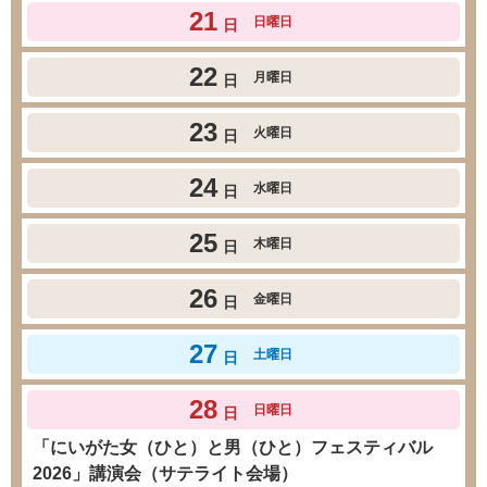
21
日曜日
日
22
月曜日
日
23
火曜日
日
24
水曜日
日
25
木曜日
日
26
金曜日
日
27
土曜日
日
28
日曜日
日
「にいがた女（ひと）と男（ひと）フェスティバル
2026」講演会（サテライト会場）