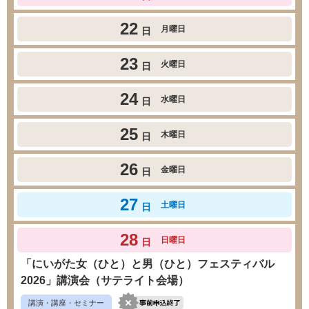
22
月曜日
日
23
火曜日
日
24
水曜日
日
25
木曜日
日
26
金曜日
日
27
土曜日
日
28
日曜日
日
「にいがた女（ひと）と男（ひと）フェスティバル
2026」講演会（サテライト会場）
講演・講座・セミナー