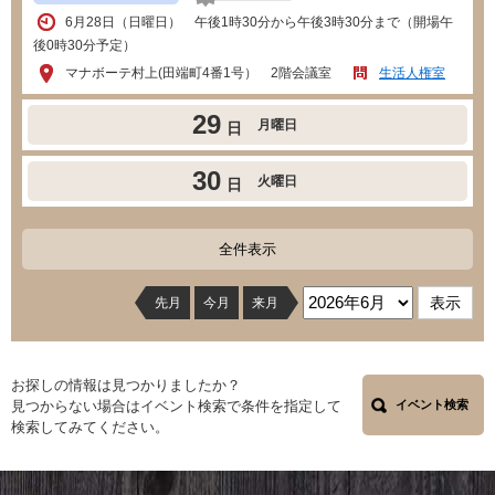
6月28日（日曜日） 午後1時30分から午後3時30分まで（開場午
後0時30分予定）
マナボーテ村上(田端町4番1号） 2階会議室
生活人権室
29
月曜日
日
30
火曜日
日
全件表示
先月
今月
来月
お探しの情報は見つかりましたか？
見つからない場合はイベント検索で条件を指定して
イベント検索
検索してみてください。