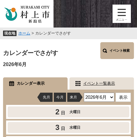
ペ
メ
ー
ニ
ジ
ュ
の
ー
先
を
ホーム
>
カレンダーでさがす
現在地
頭
飛
で
ば
本
す
し
イベント検索
文
カレンダーでさがす
。
て
本
2026年6月
文
へ
カレンダー表示
イベント一覧表示
先月
今月
来月
2
火曜日
日
3
水曜日
日