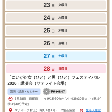
23
火曜日
日
24
水曜日
日
25
木曜日
日
26
金曜日
日
27
土曜日
日
28
日曜日
日
「にいがた女（ひと）と男（ひと）フェスティバル
2026」講演会（サテライト会場）
講演・講座・セミナー
6月28日（日曜日） 午後1時30分から午後3時30分まで（開場午
後0時30分予定）
マナボーテ村上(田端町4番1号） 2階会議室
生活人権室