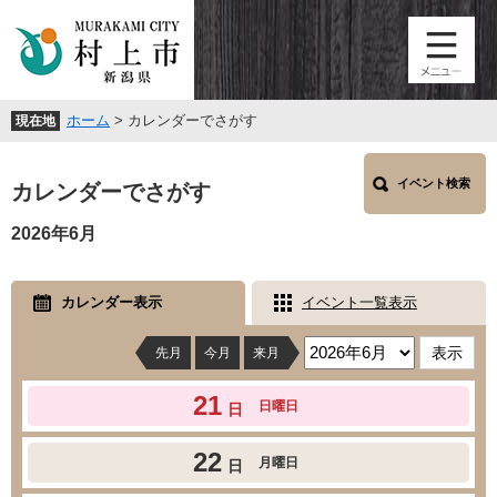
ペ
メ
ー
ニ
ジ
ュ
の
ー
先
を
ホーム
>
カレンダーでさがす
現在地
頭
飛
で
ば
本
す
し
イベント検索
文
カレンダーでさがす
。
て
本
2026年6月
文
へ
カレンダー表示
イベント一覧表示
先月
今月
来月
21
日曜日
日
22
月曜日
日