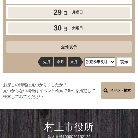
29
月曜日
日
30
火曜日
日
全件表示
先月
今月
来月
お探しの情報は見つかりましたか？
見つからない場合はイベント検索で条件を指定して
イベント検索
検索してみてください。
村上市役所
法人番号7000020152129