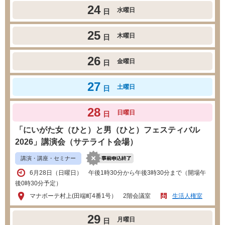
24
水曜日
日
25
木曜日
日
26
金曜日
日
27
土曜日
日
28
日曜日
日
「にいがた女（ひと）と男（ひと）フェスティバル
2026」講演会（サテライト会場）
講演・講座・セミナー
6月28日（日曜日） 午後1時30分から午後3時30分まで（開場午
後0時30分予定）
マナボーテ村上(田端町4番1号） 2階会議室
生活人権室
29
月曜日
日