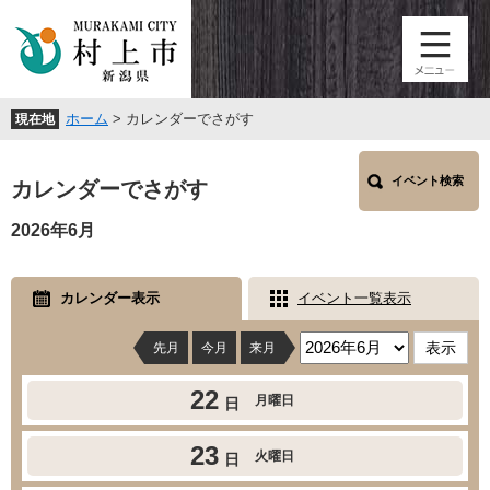
ペ
メ
ー
ニ
ジ
ュ
の
ー
先
を
ホーム
>
カレンダーでさがす
現在地
頭
飛
で
ば
本
す
し
イベント検索
文
カレンダーでさがす
。
て
本
2026年6月
文
へ
カレンダー表示
イベント一覧表示
先月
今月
来月
22
月曜日
日
23
火曜日
日