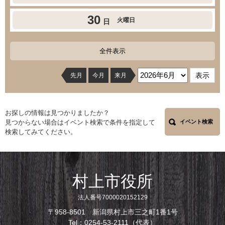
30
火曜日
日
全件表示
先月
今月
来月
お探しの情報は見つかりましたか？
見つからない場合はイベント検索で条件を指定して
イベント検索
検索してみてください。
村上市役所
法人番号7000020152129
〒958-8501 新潟県村上市三之町1番1号
Tel：0254-53-2111（代表）