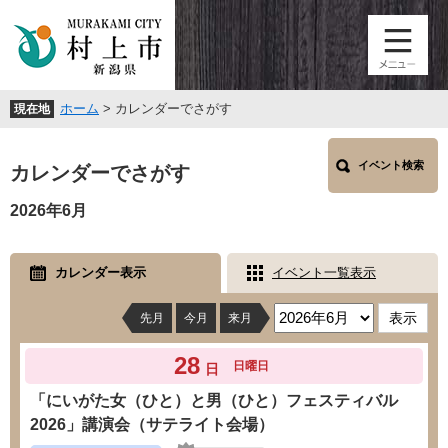
ペ
メ
ー
ニ
ジ
ュ
の
ー
先
を
ホーム
>
カレンダーでさがす
現在地
頭
飛
で
ば
本
す
し
イベント検索
文
カレンダーでさがす
。
て
本
2026年6月
文
へ
カレンダー表示
イベント一覧表示
先月
今月
来月
28
日曜日
日
「にいがた女（ひと）と男（ひと）フェスティバル
2026」講演会（サテライト会場）