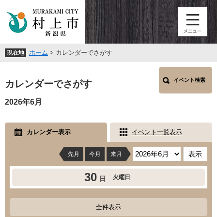
ペ
メ
ー
ニ
ジ
ュ
の
ー
先
を
ホーム
>
カレンダーでさがす
現在地
頭
飛
で
ば
本
す
し
イベント検索
文
カレンダーでさがす
。
て
本
2026年6月
文
へ
カレンダー表示
イベント一覧表示
先月
今月
来月
30
火曜日
日
全件表示