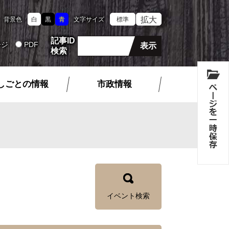
拡大
背景色
白
黒
青
文字サイズ
標準
記事ID
ージ
PDF
検索
しごとの情報
市政情報
イベント検索