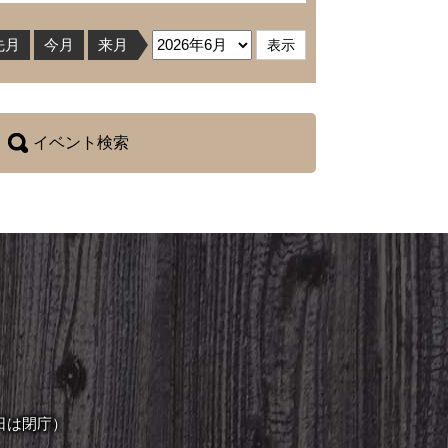
先月
今月
来月
イベント検索
日は閉庁）