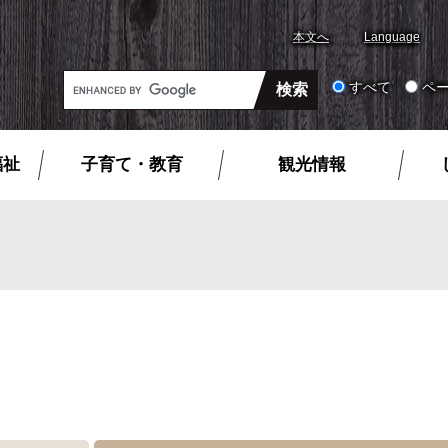
本文へ
Language
G
すべて
ペ
o
o
g
福祉
子育て・教育
観光情報
l
e
カ
ス
タ
ム
検
索