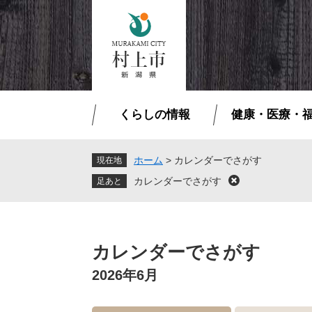
ペ
メ
ー
ニ
ジ
ュ
の
ー
先
を
頭
飛
で
ば
くらしの情報
健康・医療・
す
し
。
て
本
ホーム
>
カレンダーでさがす
現在地
文
カレンダーでさがす
閉
へ
じ
る
本
文
カレンダーでさがす
2026年6月