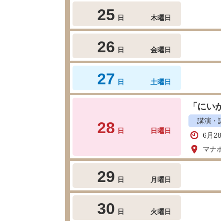
25
日
木曜日
26
日
金曜日
27
日
土曜日
「にい
講演・
28
日
日曜日
6月2
マナ
29
日
月曜日
30
日
火曜日