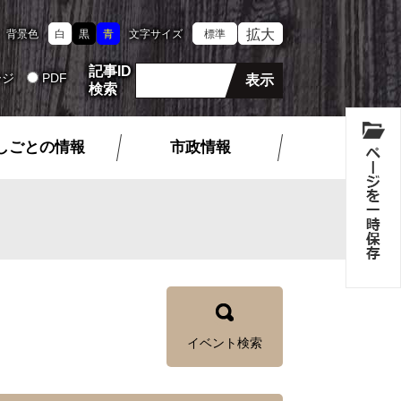
拡大
背景色
白
黒
青
文字サイズ
標準
記事ID
ージ
PDF
検索
しごとの情報
市政情報
イベント検索