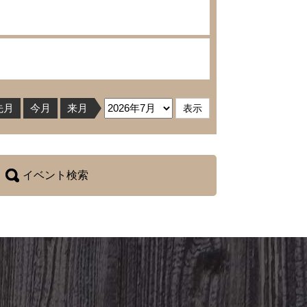
先月
今月
来月
イベント検索