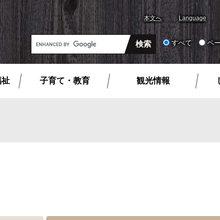
本文へ
Language
G
すべて
ペ
o
o
g
福祉
子育て・教育
観光情報
l
e
カ
ス
タ
ム
検
索