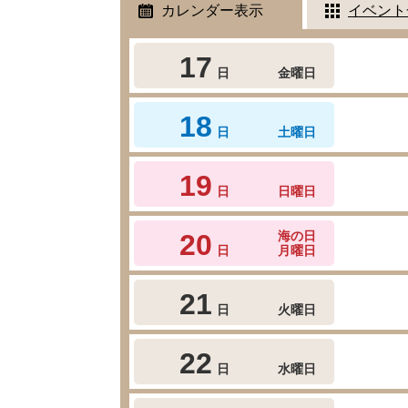
カレンダー表示
イベント
17
日
金曜日
18
日
土曜日
19
日
日曜日
20
海の日
日
月曜日
21
日
火曜日
22
日
水曜日