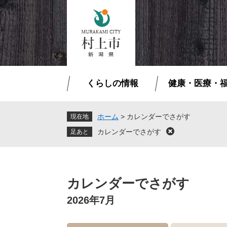
ペ
メ
ー
ニ
ジ
ュ
の
ー
先
を
頭
飛
で
ば
くらしの情報
健康・医療・
す
し
。
て
本
ホーム
>
カレンダーでさがす
現在地
文
カレンダーでさがす
閉
へ
じ
る
本
文
カレンダーでさがす
2026年7月