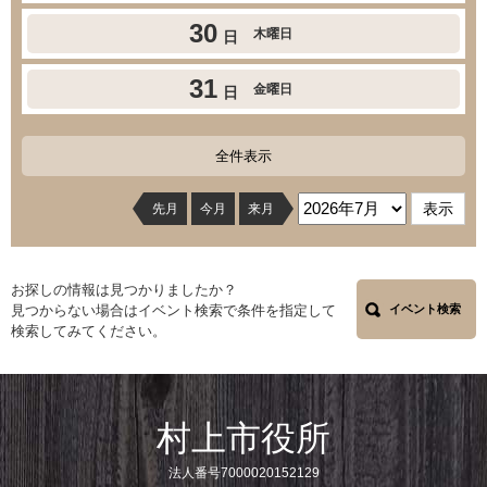
30
木曜日
日
31
金曜日
日
全件表示
先月
今月
来月
お探しの情報は見つかりましたか？
見つからない場合はイベント検索で条件を指定して
イベント検索
検索してみてください。
村上市役所
法人番号7000020152129