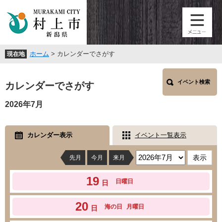
ペ
メ
ー
ニ
ジ
ュ
の
ー
先
を
ホーム
>
カレンダーでさがす
現在地
頭
飛
で
ば
本
す
し
イベント検索
文
カレンダーでさがす
。
て
本
2026年7月
文
へ
カレンダー表示
イベント一覧表示
先月
今月
来月
19
日曜日
日
20
海の日
月曜日
日