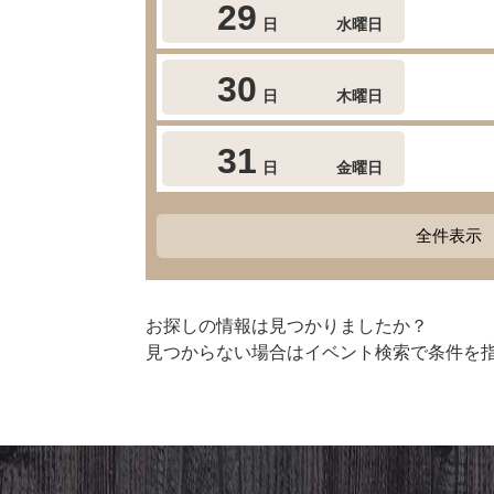
29
日
水曜日
30
日
木曜日
31
日
金曜日
全件表示
お探しの情報は見つかりましたか？
見つからない場合はイベント検索で条件を