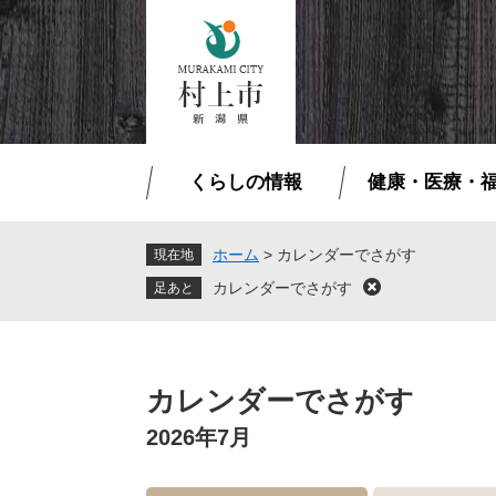
ペ
メ
ー
ニ
ジ
ュ
の
ー
先
を
頭
飛
で
ば
くらしの情報
健康・医療・
す
し
。
て
本
ホーム
>
カレンダーでさがす
現在地
文
カレンダーでさがす
閉
へ
じ
る
本
文
カレンダーでさがす
2026年7月