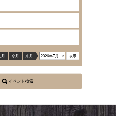
先月
今月
来月
イベント検索