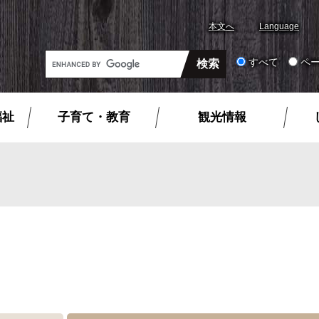
本文へ
Language
G
すべて
ペ
o
o
g
福祉
子育て・教育
観光情報
l
e
カ
ス
タ
ム
検
索