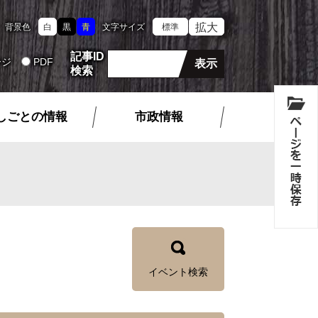
拡大
背景色
白
黒
青
文字サイズ
標準
記事ID
ージ
PDF
検索
しごとの情報
市政情報
イベント検索