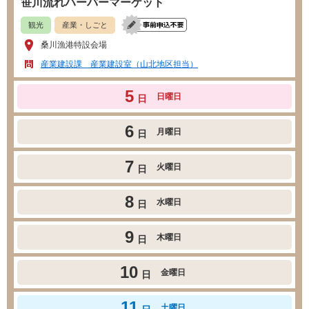
笹川流れハーバーマーケット
観光
産業・しごと
桑川漁港特設会場
産業建設課 産業建設室（山北地区担当）
5
日曜日
日
6
月曜日
日
7
火曜日
日
8
水曜日
日
9
木曜日
日
10
金曜日
日
11
土曜日