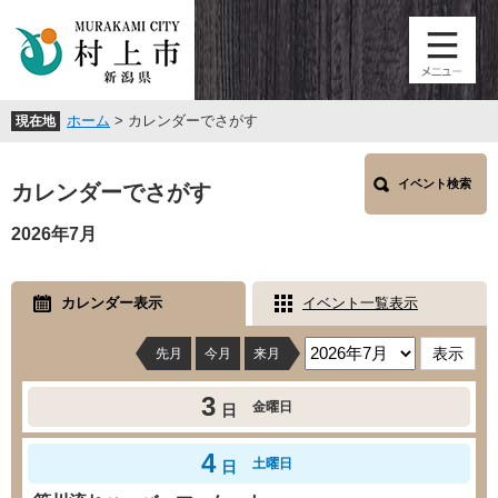
ペ
メ
ー
ニ
ジ
ュ
の
ー
先
を
ホーム
>
カレンダーでさがす
現在地
頭
飛
で
ば
本
す
し
イベント検索
文
カレンダーでさがす
。
て
本
2026年7月
文
へ
カレンダー表示
イベント一覧表示
先月
今月
来月
3
金曜日
日
4
土曜日
日