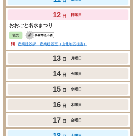
日
12
日曜日
日
おおごと名水まつり
観光
産業建設課 産業建設室（山北地区担当）
13
月曜日
日
14
火曜日
日
15
水曜日
日
16
木曜日
日
17
金曜日
日
18
土曜日