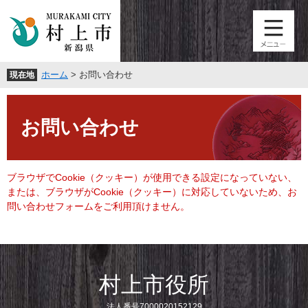
ペ
メ
ー
ニ
ジ
ュ
の
ー
先
を
ホーム
>
お問い合わせ
現在地
頭
飛
で
ば
本
す
し
文
。
て
お問い合わせ
本
文
へ
ブラウザでCookie（クッキー）が使用できる設定になっていない、
または、ブラウザがCookie（クッキー）に対応していないため、お
問い合わせフォームをご利用頂けません。
村上市役所
法人番号7000020152129