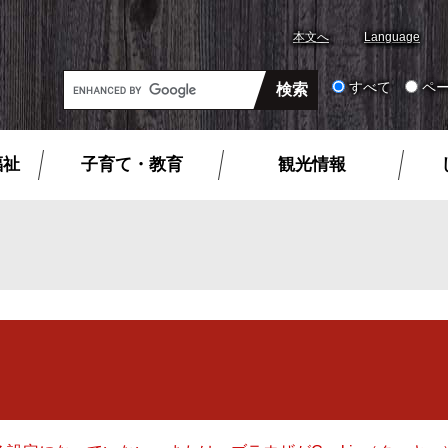
本文へ
Language
G
すべて
ペ
o
o
g
福祉
子育て・教育
観光情報
l
e
カ
ス
タ
ム
検
索