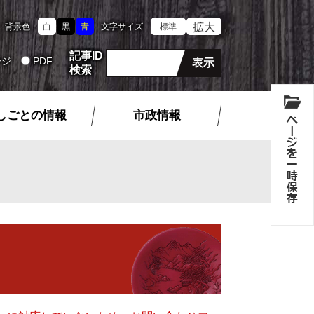
拡大
背景色
白
黒
青
文字サイズ
標準
記事ID
ージ
PDF
検索
しごとの情報
市政情報