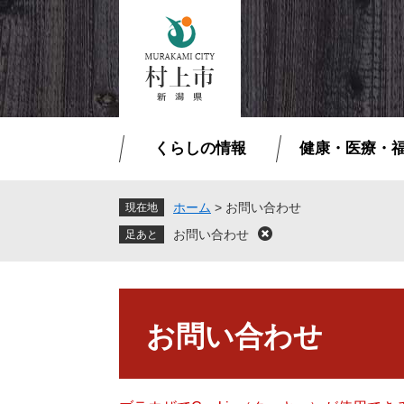
ペ
メ
ー
ニ
ジ
ュ
の
ー
先
を
頭
飛
で
ば
くらしの情報
健康・医療・
す
し
。
て
本
ホーム
>
お問い合わせ
現在地
文
お問い合わせ
閉
へ
じ
る
本
文
お問い合わせ