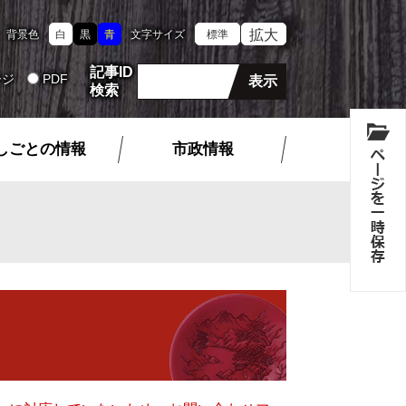
拡大
背景色
白
黒
青
文字サイズ
標準
記事ID
ージ
PDF
検索
しごとの情報
市政情報