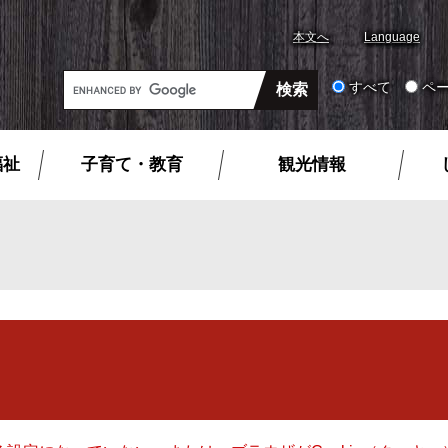
本文へ
Language
G
すべて
ペ
o
o
g
福祉
子育て・教育
観光情報
l
e
カ
ス
タ
ム
検
索