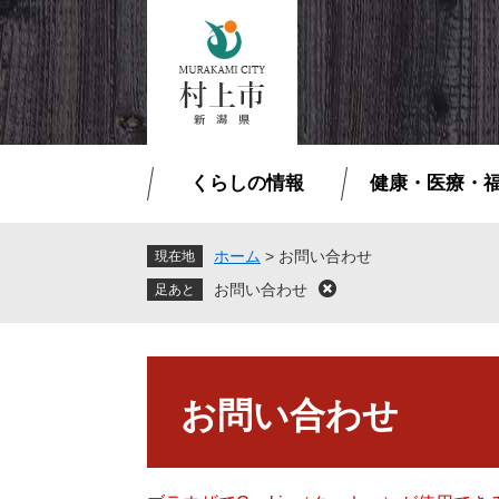
ペ
メ
ー
ニ
ジ
ュ
の
ー
先
を
頭
飛
で
ば
くらしの情報
健康・医療・
す
し
。
て
本
ホーム
>
お問い合わせ
現在地
文
お問い合わせ
閉
へ
じ
る
本
文
お問い合わせ