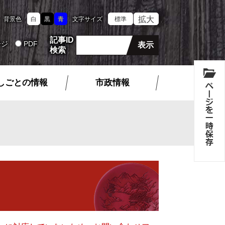
拡大
背景色
白
黒
青
文字サイズ
標準
記事ID
ージ
PDF
検索
しごとの情報
市政情報