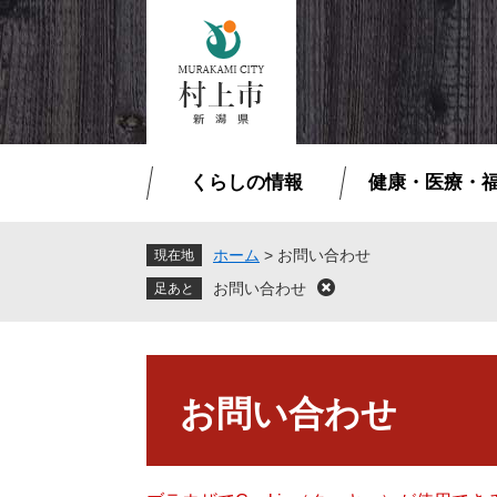
ペ
メ
ー
ニ
ジ
ュ
の
ー
先
を
頭
飛
で
ば
くらしの情報
健康・医療・
す
し
。
て
本
ホーム
>
お問い合わせ
現在地
文
お問い合わせ
閉
へ
じ
る
本
文
お問い合わせ