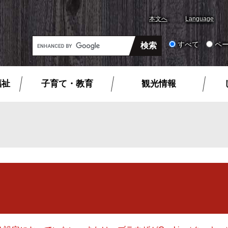
本文へ
Language
G
すべて
ペ
o
o
g
福祉
子育て・教育
観光情報
l
e
カ
ス
タ
ム
検
索