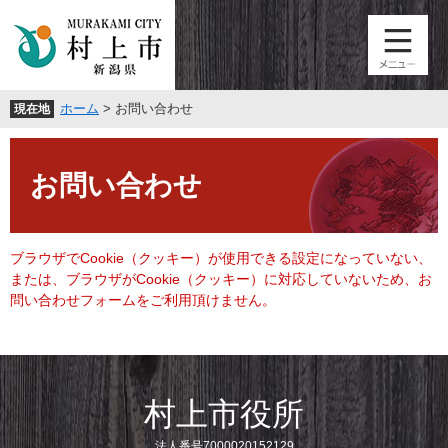
ペ
メ
ー
ニ
ジ
ュ
の
ー
先
を
ホーム
>
お問い合わせ
現在地
頭
飛
で
ば
本
す
し
文
。
て
お問い合わせ
本
文
へ
ブラウザでCookie（クッキー）が使用できる設定になっていない、
または、ブラウザがCookie（クッキー）に対応していないため、お
問い合わせフォームをご利用頂けません。
村上市役所
法人番号7000020152129