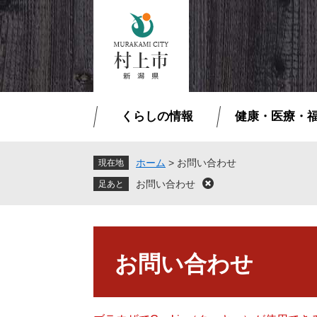
ペ
メ
ー
ニ
ジ
ュ
の
ー
先
を
頭
飛
で
ば
くらしの情報
健康・医療・
す
し
。
て
本
ホーム
>
お問い合わせ
現在地
文
お問い合わせ
閉
へ
じ
る
本
文
お問い合わせ