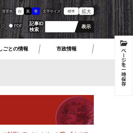
拡大
背景色
白
黒
青
文字サイズ
標準
記事ID
ージ
PDF
検索
しごとの情報
市政情報