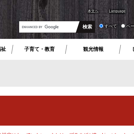
本文へ
Language
G
すべて
ペ
o
o
g
福祉
子育て・教育
観光情報
l
e
カ
ス
タ
ム
検
索