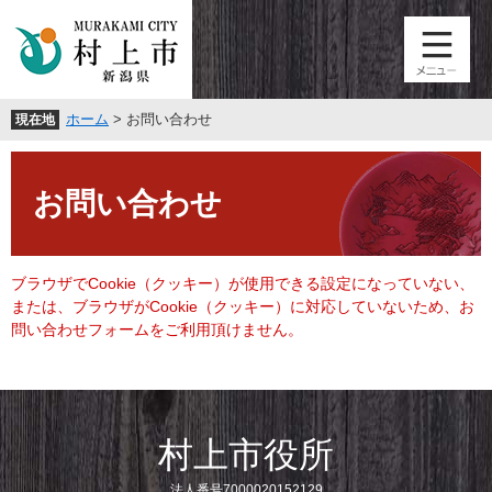
ペ
メ
ー
ニ
ジ
ュ
の
ー
先
を
ホーム
>
お問い合わせ
現在地
頭
飛
で
ば
本
す
し
文
。
て
お問い合わせ
本
文
へ
ブラウザでCookie（クッキー）が使用できる設定になっていない、
または、ブラウザがCookie（クッキー）に対応していないため、お
問い合わせフォームをご利用頂けません。
村上市役所
法人番号7000020152129