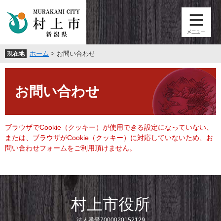
ペ
メ
ー
ニ
ジ
ュ
の
ー
先
を
ホーム
>
お問い合わせ
現在地
頭
飛
で
ば
本
す
し
文
。
て
お問い合わせ
本
文
へ
ブラウザでCookie（クッキー）が使用できる設定になっていない、
または、ブラウザがCookie（クッキー）に対応していないため、お
問い合わせフォームをご利用頂けません。
村上市役所
法人番号7000020152129