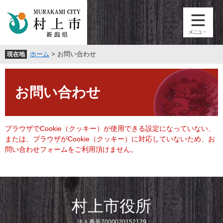
ペ
メ
ー
ニ
ジ
ュ
の
ー
先
を
ホーム
>
お問い合わせ
現在地
頭
飛
で
ば
本
す
し
文
。
て
お問い合わせ
本
文
へ
ブラウザでCookie（クッキー）が使用できる設定になっていない、
または、ブラウザがCookie（クッキー）に対応していないため、お
問い合わせフォームをご利用頂けません。
村上市役所
法人番号7000020152129