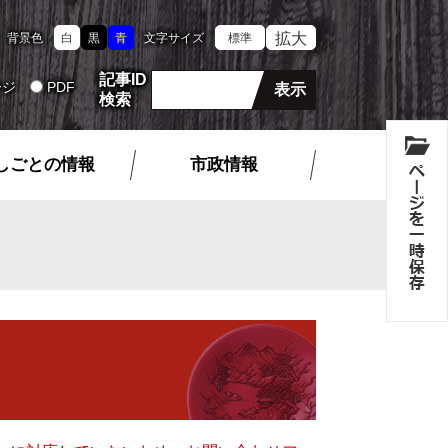
拡大
背景色
白
黒
青
文字サイズ
標準
記事ID
ージ
PDF
検索
しごとの情報
市政情報