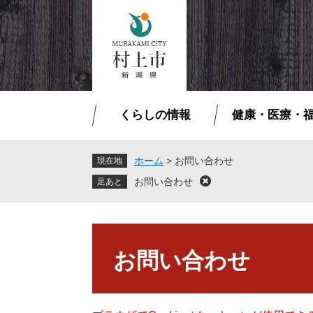
ペ
メ
ー
ニ
ジ
ュ
の
ー
先
を
頭
飛
で
ば
くらしの情報
健康・医療・
す
し
。
て
本
ホーム
>
お問い合わせ
現在地
文
お問い合わせ
閉
へ
じ
る
本
文
お問い合わせ