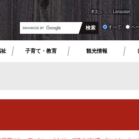
本文へ
Language
G
すべて
ペ
o
o
g
福祉
子育て・教育
観光情報
l
e
カ
ス
タ
ム
検
索