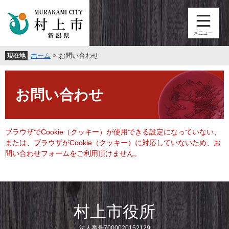
ペ
メ
ー
ニ
ジ
ュ
の
ー
先
を
ホーム
>
お問い合わせ
現在地
頭
飛
で
ば
本
す
し
文
。
て
お問い合わせ
本
文
へ
ブラウザでCookie（クッキー）が使用できる設定になっていない、
または、ブラウザがCookie（クッキー）に対応していないため、お
問い合わせフォームをご利用頂けません。
村上市役所
法人番号7000020152129