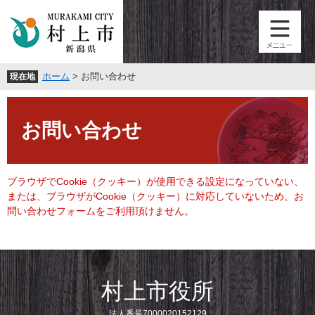
ペ
メ
ー
ニ
ジ
ュ
の
ー
先
を
ホーム
>
お問い合わせ
現在地
頭
飛
で
ば
本
す
し
文
。
て
お問い合わせ
本
文
へ
ブラウザでCookie（クッキー）が使用できる設定になっていない、
または、ブラウザがCookie（クッキー）に対応していないため、お
問い合わせフォームをご利用頂けません。
村上市役所
法人番号7000020152129