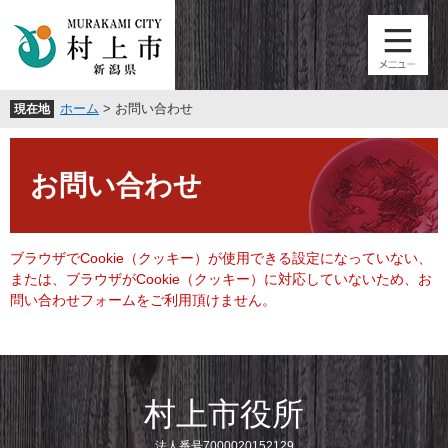
ペ
メ
ー
ニ
ジ
ュ
の
ー
先
を
ホーム
>
お問い合わせ
現在地
頭
飛
で
ば
本
す
し
文
。
て
お問い合わせ
本
文
へ
ブラウザでCookie（クッキー）が使用できる設定になっていない、
または、ブラウザがCookie（クッキー）に対応していないため、お
問い合わせフォームをご利用頂けません。
村上市役所
法人番号7000020152129