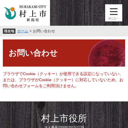
ペ
メ
ー
ニ
ジ
ュ
の
ー
先
を
ホーム
>
お問い合わせ
現在地
頭
飛
で
ば
本
す
し
文
。
て
お問い合わせ
本
文
へ
ブラウザでCookie（クッキー）が使用できる設定になっていない、
または、ブラウザがCookie（クッキー）に対応していないため、お
問い合わせフォームをご利用頂けません。
村上市役所
法人番号7000020152129