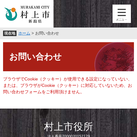
ペ
メ
ー
ニ
ジ
ュ
の
ー
先
を
ホーム
>
お問い合わせ
現在地
頭
飛
で
ば
本
す
し
文
。
て
お問い合わせ
本
文
へ
ブラウザでCookie（クッキー）が使用できる設定になっていない、
または、ブラウザがCookie（クッキー）に対応していないため、お
問い合わせフォームをご利用頂けません。
村上市役所
法人番号7000020152129