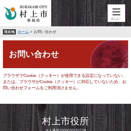
ペ
メ
ー
ニ
ジ
ュ
の
ー
先
を
ホーム
>
お問い合わせ
現在地
頭
飛
で
ば
本
す
し
文
。
て
お問い合わせ
本
文
へ
ブラウザでCookie（クッキー）が使用できる設定になっていない、
または、ブラウザがCookie（クッキー）に対応していないため、お
問い合わせフォームをご利用頂けません。
村上市役所
法人番号7000020152129