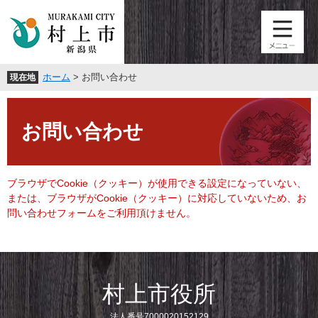
ペ
メ
ー
ニ
ジ
ュ
の
ー
先
を
ホーム
>
お問い合わせ
現在地
頭
飛
で
ば
本
す
し
文
。
て
お問い合わせ
本
文
へ
ブラウザでCookie（クッキー）が使用できる設定になっていない、
または、ブラウザがCookie（クッキー）に対応していないため、お
問い合わせフォームをご利用頂けません。
村上市役所
法人番号7000020152129