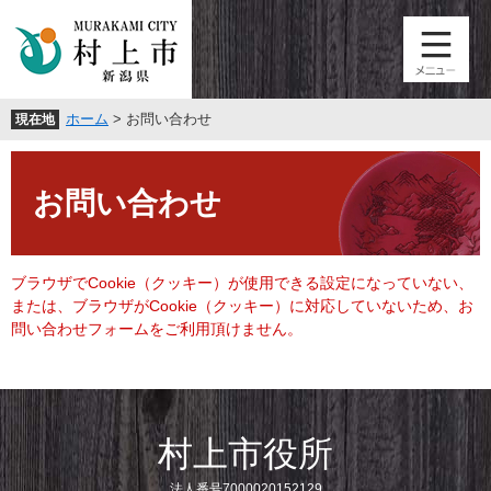
ペ
メ
ー
ニ
ジ
ュ
の
ー
先
を
ホーム
>
お問い合わせ
現在地
頭
飛
で
ば
本
す
し
文
。
て
お問い合わせ
本
文
へ
ブラウザでCookie（クッキー）が使用できる設定になっていない、
または、ブラウザがCookie（クッキー）に対応していないため、お
問い合わせフォームをご利用頂けません。
村上市役所
法人番号7000020152129