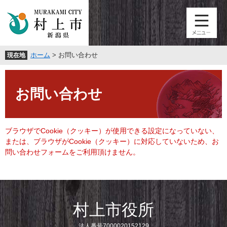
ペ
メ
ー
ニ
ジ
ュ
の
ー
先
を
ホーム
>
お問い合わせ
現在地
頭
飛
で
ば
本
す
し
文
。
て
お問い合わせ
本
文
へ
ブラウザでCookie（クッキー）が使用できる設定になっていない、
または、ブラウザがCookie（クッキー）に対応していないため、お
問い合わせフォームをご利用頂けません。
村上市役所
法人番号7000020152129