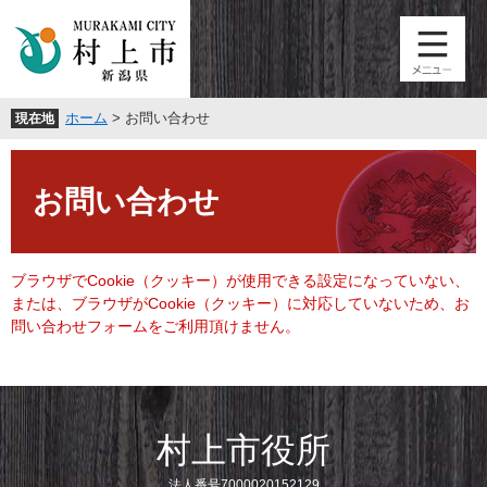
ペ
メ
ー
ニ
ジ
ュ
の
ー
先
を
ホーム
>
お問い合わせ
現在地
頭
飛
で
ば
本
す
し
文
。
て
お問い合わせ
本
文
へ
ブラウザでCookie（クッキー）が使用できる設定になっていない、
または、ブラウザがCookie（クッキー）に対応していないため、お
問い合わせフォームをご利用頂けません。
村上市役所
法人番号7000020152129