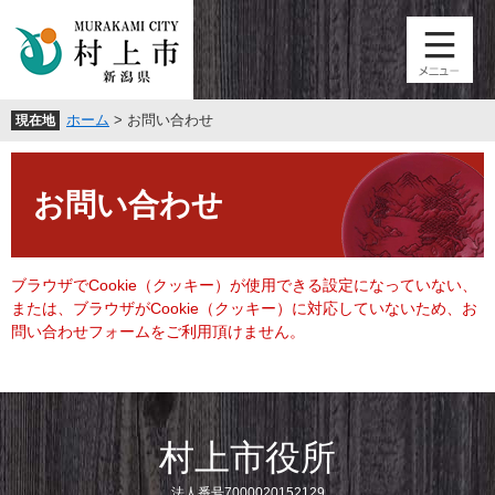
ペ
メ
ー
ニ
ジ
ュ
の
ー
先
を
ホーム
>
お問い合わせ
現在地
頭
飛
で
ば
本
す
し
文
。
て
お問い合わせ
本
文
へ
ブラウザでCookie（クッキー）が使用できる設定になっていない、
または、ブラウザがCookie（クッキー）に対応していないため、お
問い合わせフォームをご利用頂けません。
村上市役所
法人番号7000020152129