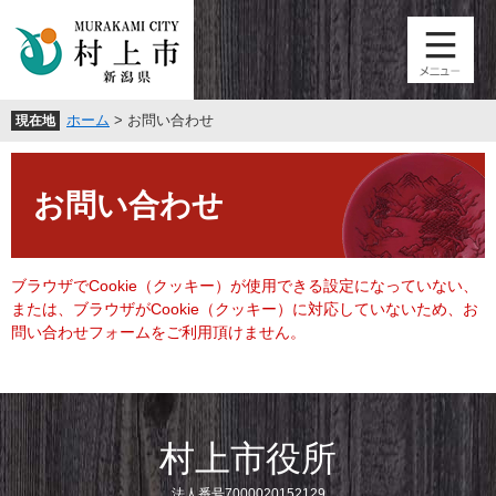
ペ
メ
ー
ニ
ジ
ュ
の
ー
先
を
ホーム
>
お問い合わせ
現在地
頭
飛
で
ば
本
す
し
文
。
て
お問い合わせ
本
文
へ
ブラウザでCookie（クッキー）が使用できる設定になっていない、
または、ブラウザがCookie（クッキー）に対応していないため、お
問い合わせフォームをご利用頂けません。
村上市役所
法人番号7000020152129