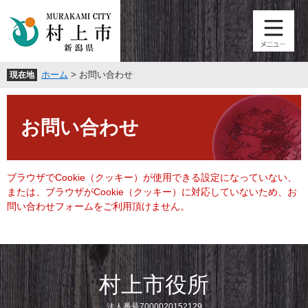
ペ
メ
ー
ニ
ジ
ュ
の
ー
先
を
ホーム
>
お問い合わせ
現在地
頭
飛
で
ば
本
す
し
文
。
て
お問い合わせ
本
文
へ
ブラウザでCookie（クッキー）が使用できる設定になっていない、
または、ブラウザがCookie（クッキー）に対応していないため、お
問い合わせフォームをご利用頂けません。
村上市役所
法人番号7000020152129